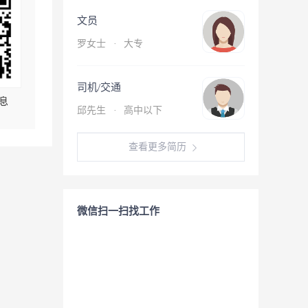
文员
罗女士
·
大专
司机/交通
息
邱先生
·
高中以下
查看更多简历
微信扫一扫找工作