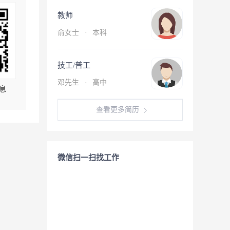
教师
俞女士
·
本科
技工/普工
邓先生
·
高中
息
查看更多简历
微信扫一扫找工作